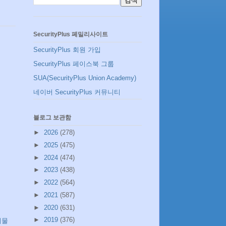
SecurityPlus 페밀리사이트
SecurityPlus 회원 가입
SecurityPlus 페이스북 그룹
SUA(SecurityPlus Union Academy)
네이버 SecurityPlus 커뮤니티
블로그 보관함
►
2026
(278)
►
2025
(475)
►
2024
(474)
►
2023
(438)
►
2022
(564)
►
2021
(587)
►
2020
(631)
►
2019
(376)
시물