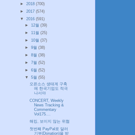
►
2018
(700)
►
2017
(574)
▼
2016
(591)
►
12월
(39)
►
11월
(25)
►
10월
(37)
►
9월
(38)
►
8월
(38)
►
7월
(52)
►
6월
(52)
▼
5월
(55)
오픈소스 생태계 구축
에 한국기업도 적극
나서야
CONCERT, Weekly
News Tracking &
Commentary
Vol175....
해킹, 보이지 않는 위협
첫번째 PayPal로 달러
기부(Donation)을 받