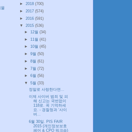
►
2018
(700)
시물
►
2017
(574)
►
2016
(591)
▼
2015
(536)
►
12월
(34)
►
11월
(41)
►
10월
(45)
►
9월
(50)
►
8월
(61)
►
7월
(72)
►
6월
(56)
▼
5월
(33)
정말로 사랑한다면...
이제 사이버 범죄 및 피
해 신고는 국번없이
118로. 꼭 기억하세
요. - 경찰청과 ‘사이
버...
6월 30일. PIS FAIR
2015 (개인정보보호
페어 & CPO 워크숍)