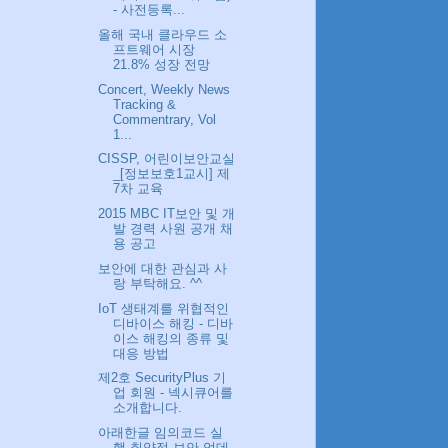
- 사전등록...
올해 국내 클라우드 소
프트웨어 시장
21.8% 성장 전망
Concert, Weekly News
Tracking &
Commentrary, Vol
1...
CISSP, 어린이보안교실
_[정보보호1교시] 제
7차 교육
2015 MBC IT보안 및 개
발 경력 사원 공개 채
용 공고
보안에 대한 관심과 사
랑 부탁해요. ^^
IoT 생태계를 위협적인
디바이스 해킹 - 디바
이스 해킹의 종류 및
대응 방법
제2호 SecurityPlus 기
업 회원 - 넥시큐어를
소개합니다.
아래한글 임의코드 실
행 취약점 보안 업데