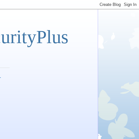
tyPlus
자