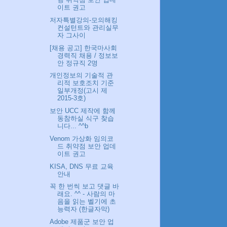
이트 권고
저자특별강의-모의해킹
컨설턴트와 관리실무
자 그사이
[채용 공고] 한국마사회
경력직 채용 / 정보보
안 정규직 2명
개인정보의 기술적 관
리적 보호조치 기준
일부개정(고시 제
2015-3호)
보안 UCC 제작에 함께
동참하실 식구 찾습
니다... ^^b
Venom 가상화 임의코
드 취약점 보안 업데
이트 권고
KISA, DNS 무료 교육
안내
꼭 한 번씩 보고 댓글 바
래요. ^^ - 사람의 마
음을 읽는 벨기에 초
능력자 (한글자막)
Adobe 제품군 보안 업