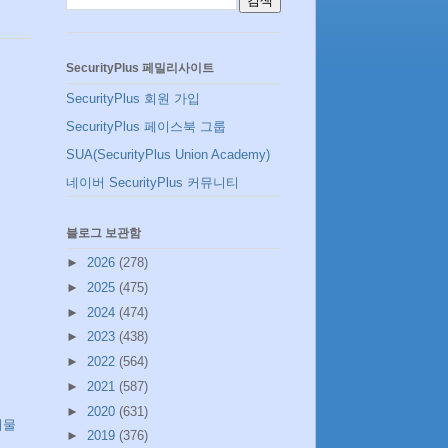
SecurityPlus 페밀리사이트
SecurityPlus 회원 가입
SecurityPlus 페이스북 그룹
SUA(SecurityPlus Union Academy)
네이버 SecurityPlus 커뮤니티
블로그 보관함
►
2026
(278)
►
2025
(475)
►
2024
(474)
►
2023
(438)
►
2022
(564)
►
2021
(587)
►
2020
(631)
시물
►
2019
(376)