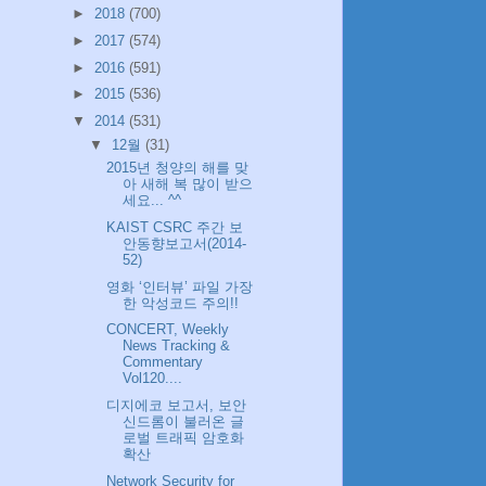
►
2018
(700)
►
2017
(574)
►
2016
(591)
►
2015
(536)
▼
2014
(531)
▼
12월
(31)
2015년 청양의 해를 맞
아 새해 복 많이 받으
세요... ^^
KAIST CSRC 주간 보
안동향보고서(2014-
52)
영화 ‘인터뷰’ 파일 가장
한 악성코드 주의!!
CONCERT, Weekly
News Tracking &
Commentary
Vol120....
디지에코 보고서, 보안
신드롬이 불러온 글
로벌 트래픽 암호화
확산
Network Security for