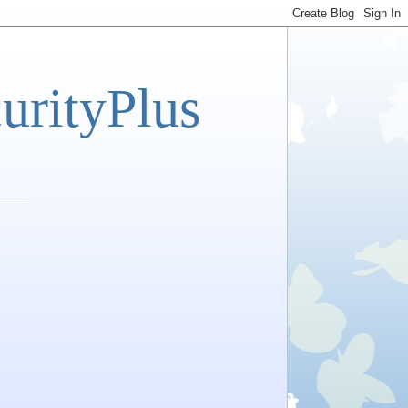
tyPlus