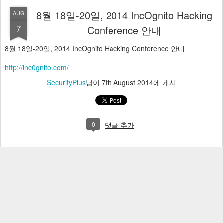
8월 18일-20일, 2014 IncOgnito Hacking
AUG
7
Conference 안내
8월 18일-20일, 2014 IncOgnito Hacking Conference 안내
http://inc0gnito.com/
SecurityPlus
님이
7th August 2014
에 게시
0
댓글 추가